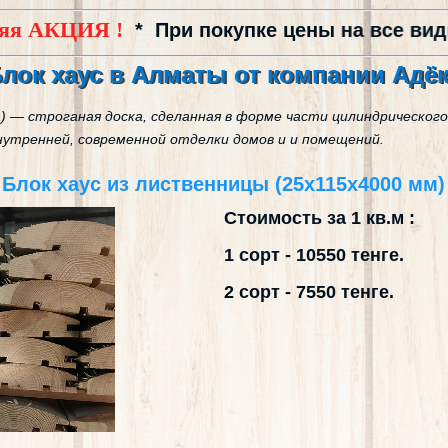
окупке цены на все виды товаров снижены н
лок хаус в Алматы от компании Адё
ауз ) — строганая доска, сделанная в форме части цилиндрическо
внутренней, современной отделки домов и и помещений.
Блок хаус из лиственницы (25x115x4000 мм)
Стоимость за 1 кв.м :
1 сорт - 10550 тенге.
2 сорт - 7550 тенге.